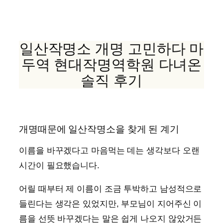
콘
텐
츠
일산작명소 개명 고민하다 마
로
바
두역 현대작명역학원 다녀온
로
솔직 후기
가
기
개명때문에 일산작명소을 찾게 된 계기
이름을 바꾸겠다고 마음먹는 데는 생각보다 오랜
시간이 필요했습니다.
어릴 때부터 제 이름이 조금 투박하고 남성적으로
들린다는 생각은 있었지만, 부모님이 지어주신 이
름을 선뜻 바꾸겠다는 말은 쉽게 나오지 않았거든